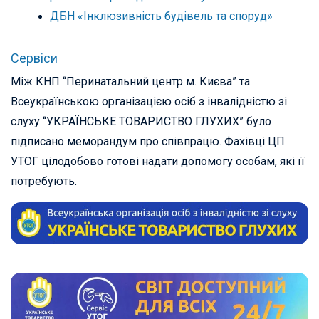
ДБН «Інклюзивність будівель та споруд»
Сервіси
Між КНП “Перинатальний центр м. Києва” та
Всеукраїнською організацією осіб з інвалідністю зі
слуху “УКРАЇНСЬКЕ ТОВАРИСТВО ГЛУХИХ” було
підписано меморандум про співпрацю. Фахівці ЦП
УТОГ цілодобово готові надати допомогу особам, які її
потребують.