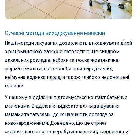
Сучасні методи виходжування малюків
Наші методи лікування дозволяють виходжувати дітей
з різноманітною важкою патологією. Це синдром
дихальних розладів, набряк та тяжка жовтянична
форма гемолітичної хвороби новонароджених,
неімунна водянка плода, а також глибоко недоношені
малюки.
У нашому відділенні підтримується контакт батьків з
малюками. Відділення відкрито для відвідування
мамами та татусями, де їх навчають догляду за
новонародженими. Доведено, що це сприяє
скороченню строків перебування дітей у відділенні, а