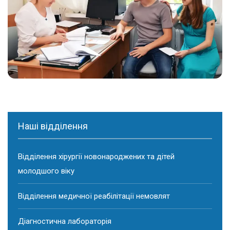
Наші відділення
Відділення хірургії новонароджених та дітей
молодшого віку
Відділення медичної реабілітації немовлят
Діагностична лабораторія