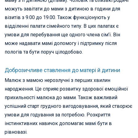
маму з її дитиною (дітьми). Чоловік та близькі родичі
можуть завітати до мами з дитиною в години для
візитів з 9.00 до 19.00. Також функціонують у
відділенні палати сімейного типу. В цих палатах є
умови для перебування ще одного члена сім’ї. Він
може надавати мамі допомогу і підтримку після
пологів та бути поруч цілодобово.
Доброзичливе ставлення до матері й дитини
Малюк з мамою нерозлучні з перших хвилин
народження. Це сприяє розвитку здорової емоційної
прихильності малюка до мами. Також важливий
успішний старт грудного вигодовування, який створює
умови для годування за потребою. Розкриття
інстинктивних навичок допомагає мамі бути в
рівновазі.