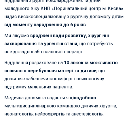
Відділення хірургії новонароджених та дітей
молодшого віку КНП «Перинатальний центр м. Києва»
надає високоспеціалізовану хірургічну допомогу дітям
від моменту народження до 6 років
.
Ми лікуємо
вроджені вади розвитку, хірургічні
захворювання та ургентні стани
,
що потребують
невідкладної або планової операції.
Відділення розраховане на
10 ліжок із можливістю
спільного перебування матері та дитини
, що
дозволяє забезпечити комфорт і психологічну
підтримку маленьких пацієнтів.
Медична допомога надається
цілодобово
мультидисциплінарною командою дитячих хірургів,
неонатологів, нейрохірургів та анестезіологів.