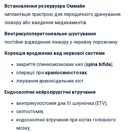
Встановлення резервуара Оммайя
імплантація пристрою для періодичного дренування
ліквору або введення медикаментів.
Вентрикулоперитонеальне шунтування
постійне відведення ліквору у черевну порожнину.
Корекція вроджених вад нервової системи
закриття спинномозкових кил (
spina bifida
);
операції при
краніосиностозах
;
лікування арахноїдальних кіст.
Ендоскопічні нейрохірургічні втручання
вентрикулостомія дна III шлуночка (ETV);
септостомія;
ендоскопічні втручання при кістах головного
мозку;