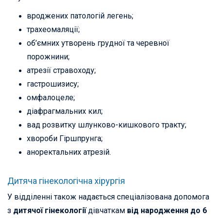
вроджених патологій легень;
трахеомаляції;
об’ємних утворень грудної та черевної
порожнини;
атрезії стравоходу;
гастрошизису;
омфалоцеле;
діафрагмальних кил;
вад розвитку шлунково-кишкового тракту;
хвороби Гіршпрунга;
аноректальних атрезій.
Дитяча гінекологічна хірургія
У відділенні також надається спеціалізована допомога
з
дитячої гінекології
дівчаткам
від народження до 6