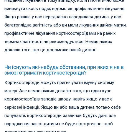
Надання лікування в тому випадку, коли гіпотетично може
виникнути якась подія, відомо як профілактичне лікування.
Якщо раніше у вас передчасно народилася дитина, у вас
багатоплідна вагітність або ви мали лікування шийки матки,
профілактичне лікування кортикостероїдами на ранніх
термінах вагітності не рекомендується. Немає ніяких
доказів того, що це допоможе вашій дитині.
Чи існують які-небудь обставини, при яких я не в
змозі отримати кортикостероїди?
Кортикостероїди можуть пригнічувати імунну систему
матері. Але немає ніяких доказів того, що один курс
кортикостероїдів заподіє шкоду, навіть якщо у вас є
серйозні інфекції. Якщо ви або ваша дитина погано себе
почуваєте, кортикостероїди зазвичай будуть дані, але
народження вашої дитини не буде відстрочено, щоб
дозволити вам закінчити курс.