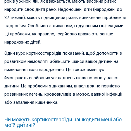
років у жінок, які, як вважається, мають високий ризик
народити своє дитя рано. Недоношені діти (народжені до
37 тижнів), мають підвищений ризик виникнення проблем зі
здоров’ям. Особливо з диханням, годуванням і інфекціями.
Ці проблеми, як правило, серйозно вражають раніше
народжених дітей.
Один курс кортикостероїдів показаний, щоб допомогти з
розвитком немовляті. Збільшити шанси вашої дитини на
виживання після народження. Це також зменшує
ймовірність серйозних ускладнень після пологів у вашої
дитини. Це проблеми з диханням, внаслідок не повністю
розвинених легень, крововиливів в мозок, важкої інфекції
або запалення кишечника.
Чи можуть кортикостероїди нашкодити мені або
моїй дитині?