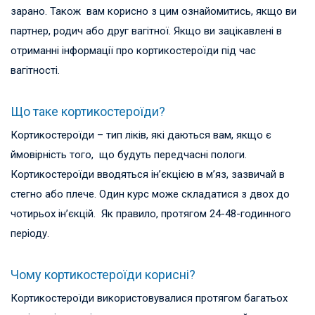
зарано. Також вам корисно з цим ознайомитись, якщо ви
партнер, родич або друг вагітної. Якщо ви зацікавлені в
отриманні інформації про кортикостероїди під час
вагітності.
Що таке кортикостероїди?
Кортикостероїди – тип ліків, які даються вам, якщо є
ймовірність того, що будуть передчасні пологи.
Кортикостероїди вводяться ін’єкцією в м’яз, зазвичай в
стегно або плече. Один курс може складатися з двох до
чотирьох ін’єкцій. Як правило, протягом 24-48-годинного
періоду.
Чому кортикостероїди корисні?
Кортикостероїди використовувалися протягом багатьох